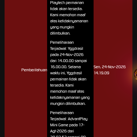
Playtech permainan
tidak akan tersedia.
Kami memohon maaf
atas ketidaknyamanan
yang mungkin
ditimbulkan.
Pemeliharaan
Terjadwal: Yggdrasil
pada 24-Nov-2026
dari 14.00.00 sampai
16.00.00. Selama
Sen, 24-Nov-2026
Pemberitahuan
waktu ini, Yggdrasil
14.19.09
permainan tidak akan
tersedia. Kami
memohon maaf atas
ketidaknyamanan yang
mungkin ditimbulkan.
Pemeliharaan
Terjadwal: AdvantPlay
Mini Game pada 17-
Agt-2026 dari