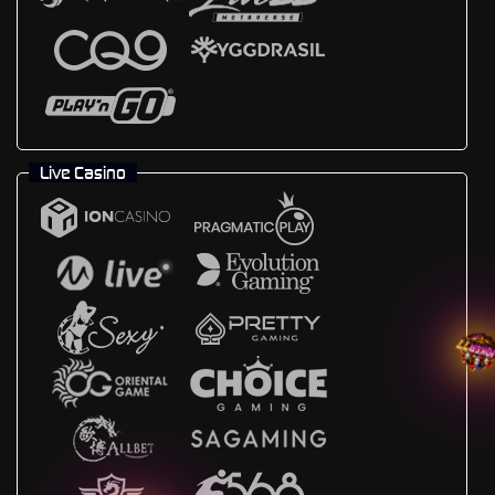
Live Casino