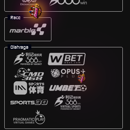
Race
Olahraga