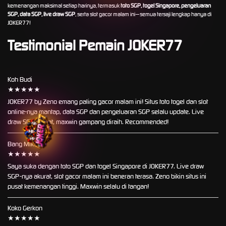
kemenangan maksimal setiap harinya, termasuk
toto SGP, togel Singapore, pengeluaran
SGP, data SGP, live draw SGP
, serta slot gacor malam ini—semua tersaji lengkap hanya di
JOKER77!
Testimonial Pemain JOKER77
Koh Budi
★★★★★
JOKER77 by Zeno emang paling gacor malam ini! Situs toto togel dan slot
online-nya mantap, data SGP dan pengeluaran SGP selalu update. Live
draw SGP akurat, maxwin gampang diraih. Recommended!
Bang Mikey
★★★★★
Saya suka dengan toto SGP dan togel Singapore di JOKER77. Live draw
SGP-nya akurat, slot gacor malam ini beneran terasa. Zeno bikin situs ini
pusat kemenangan tinggi. Maxwin selalu di tangan!
Koko Gerkon
★★★★★