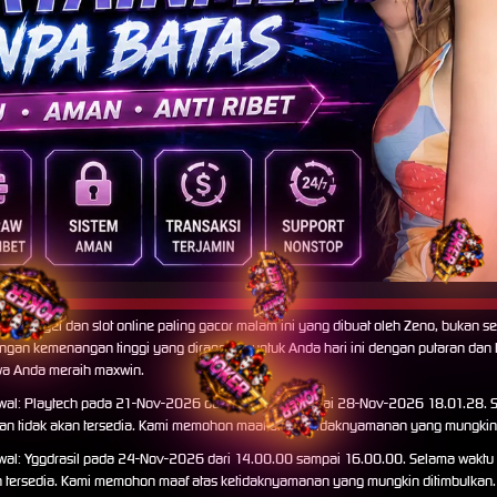
toto togel dan slot online paling gacor malam ini yang dibuat oleh Zeno, bukan se
 dengan kemenangan tinggi yang dirancang untuk Anda hari ini dengan putaran dan
a Anda meraih maxwin.
wal: Playtech pada 21-Nov-2026 dari 17.01.28 sampai 28-Nov-2026 18.01.28. 
inan tidak akan tersedia. Kami memohon maaf atas ketidaknyamanan yang mungkin 
wal: Yggdrasil pada 24-Nov-2026 dari 14.00.00 sampai 16.00.00. Selama waktu in
n tersedia. Kami memohon maaf atas ketidaknyamanan yang mungkin ditimbulkan.