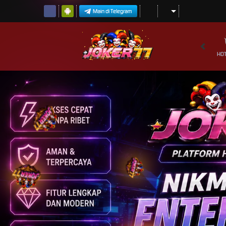
Main di Telegram
HO