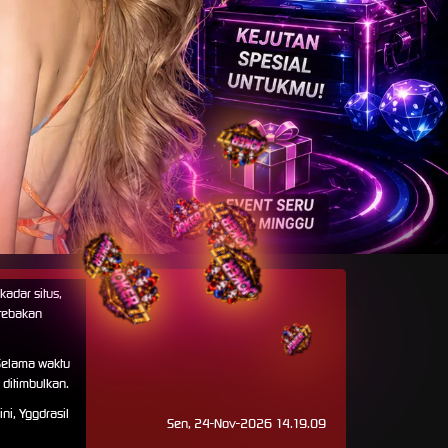
kadar situs,
 tebakan
Selama waktu
ditimbulkan.
i, Yggdrasil
Sen, 24-Nov-2026 14.19.09