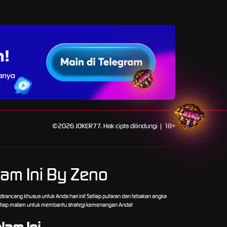
Android 
©2026 JOKER77. Hak cipta dilindungi | 18+
lam Ini By Zeno
 dirancang khusus untuk Anda hari ini! Setiap putaran dan tebakan angka
etiap malam untuk membantu strategi kemenangan Anda!