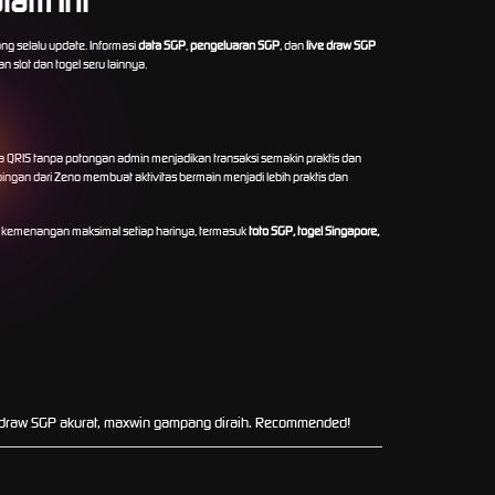
lam Ini
ng selalu update. Informasi
data SGP
,
pengeluaran SGP
, dan
live draw SGP
 slot dan togel seru lainnya.
 QRIS tanpa potongan admin menjadikan transaksi semakin praktis dan
ingan dari Zeno membuat aktivitas bermain menjadi lebih praktis dan
ih kemenangan maksimal setiap harinya, termasuk
toto SGP, togel Singapore,
ve draw SGP akurat, maxwin gampang diraih. Recommended!