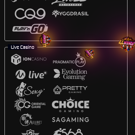
Live Casino