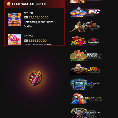
PEMENANG MESIN SLOT
al****0
IDR
33,383,400.00
Gates of Olympus Super
Scatter
ru****o
IDR
8,886,500.00
Sweet Bonanza 1000
sae****9
IDR
7,567,000.00
Mahjong Wins 3 – Black
Scatter
al****0
IDR
5,998,200.00
Gates of Olympus Super
Scatter
sae****9
IDR
4,966,400.00
Mahjong Wins 3 – Black
Scatter