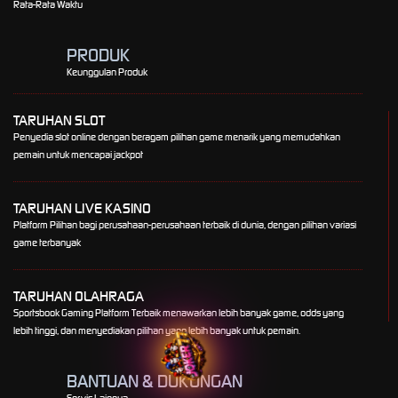
Rata-Rata Waktu
PRODUK
Keunggulan Produk
TARUHAN SLOT
Penyedia slot online dengan beragam pilihan game menarik yang memudahkan
pemain untuk mencapai jackpot
TARUHAN LIVE KASINO
Platform Pilihan bagi perusahaan-perusahaan terbaik di dunia, dengan pilihan variasi
game terbanyak
TARUHAN OLAHRAGA
Sportsbook Gaming Platform Terbaik menawarkan lebih banyak game, odds yang
lebih tinggi, dan menyediakan pilihan yang lebih banyak untuk pemain.
BANTUAN & DUKUNGAN
Servis Lainnya