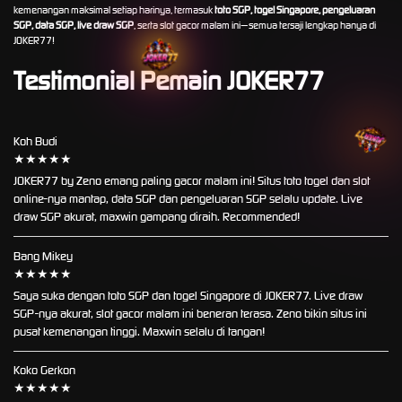
kemenangan maksimal setiap harinya, termasuk
toto SGP, togel Singapore, pengeluaran
SGP, data SGP, live draw SGP
, serta slot gacor malam ini—semua tersaji lengkap hanya di
JOKER77!
Testimonial Pemain JOKER77
Koh Budi
★★★★★
JOKER77 by Zeno emang paling gacor malam ini! Situs toto togel dan slot
online-nya mantap, data SGP dan pengeluaran SGP selalu update. Live
draw SGP akurat, maxwin gampang diraih. Recommended!
Bang Mikey
★★★★★
Saya suka dengan toto SGP dan togel Singapore di JOKER77. Live draw
SGP-nya akurat, slot gacor malam ini beneran terasa. Zeno bikin situs ini
pusat kemenangan tinggi. Maxwin selalu di tangan!
Koko Gerkon
★★★★★