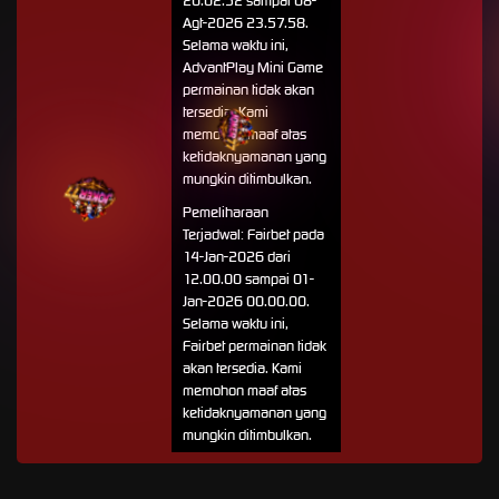
20.02.52 sampai 08-
Agt-2026 23.57.58.
Selama waktu ini,
AdvantPlay Mini Game
permainan tidak akan
tersedia. Kami
memohon maaf atas
ketidaknyamanan yang
mungkin ditimbulkan.
Pemeliharaan
Terjadwal: Fairbet pada
14-Jan-2026 dari
12.00.00 sampai 01-
Jan-2026 00.00.00.
Selama waktu ini,
Fairbet permainan tidak
akan tersedia. Kami
memohon maaf atas
ketidaknyamanan yang
mungkin ditimbulkan.