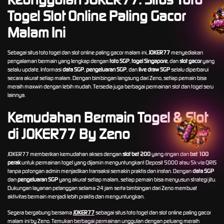
Togel Slot Online Paling Gacor
Malam Ini
Sebagai situs toto togel dan slot online paling gacor malam ini,
JOKER77
menyediakan
pengalaman bermain yang lengkap dengan
toto SGP
,
togel Singapore
, dan
slot gacor
yang
selalu update. Informasi
data SGP
,
pengeluaran SGP
, dan
live draw SGP
selalu diperbarui
secara akurat setiap malam. Dengan bimbingan langsung dari Zeno, setiap pemain bisa
meraih maxwin dengan lebih mudah. Tersedia juga berbagai permainan slot dan togel seru
lainnya.
Kemudahan Bermain Togel & Slot
di JOKER77 By Zeno
JOKER77 memberikan kemudahan akses dengan
slot bet 200
yang ringan dan
bet 100
perak
untuk permainan togel yang dijamin menguntungkan! Deposit 5000 atau 5k via QRIS
tanpa potongan admin menjadikan transaksi semakin praktis dan instan. Dengan
data SGP
dan
pengeluaran SGP
yang akurat setiap malam, setiap pemain bisa menyusun strategi jitu.
Dukungan layanan pelanggan selama 24 jam serta bimbingan dari Zeno membuat
aktivitas bermain menjadi lebih praktis dan menguntungkan.
Segera bergabung bersama
JOKER77
sebagai situs toto togel dan slot online paling gacor
malam ini by Zeno. Temukan berbagai permainan unggulan dengan peluang meraih