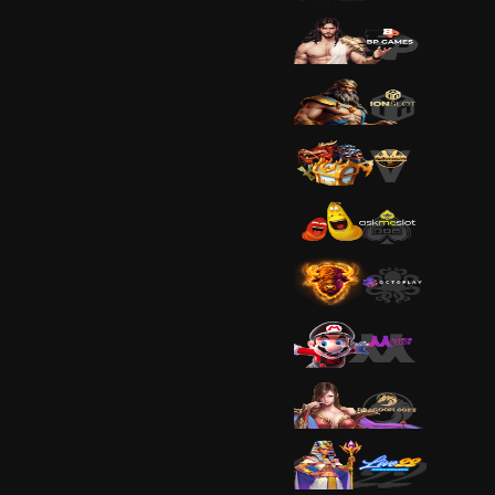
pilla****i
IDR
4,413,450.00
Starlight Princess Super Scatter
sae****9
IDR
4,003,200.00
Mahjong Wins 3 – Black
Scatter
sae****9
IDR
3,881,600.00
Mahjong Wins 3 – Black
Scatter
sae****9
IDR
3,590,300.00
Mahjong Wins 3 – Black
Scatter
pilla****i
IDR
3,440,750.00
Starlight Princess Super Scatter