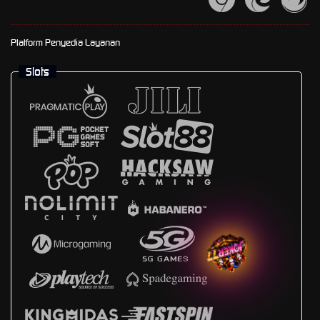
Platform Penyedia Layanan
Slots