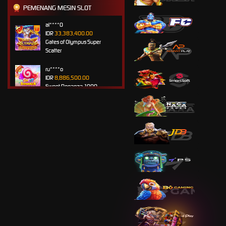
PEMENANG MESIN SLOT
al****0
IDR
33,383,400.00
Gates of Olympus Super
Scatter
ru****o
IDR
8,886,500.00
Sweet Bonanza 1000
sae****9
IDR
7,567,000.00
Mahjong Wins 3 – Black
Scatter
al****0
IDR
5,998,200.00
Gates of Olympus Super
Scatter
sae****9
IDR
4,966,400.00
Mahjong Wins 3 – Black
Scatter