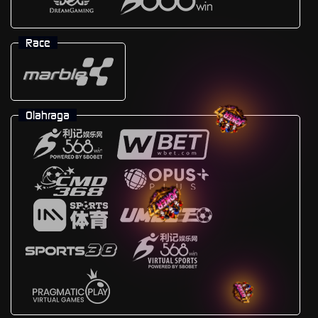
Race
Olahraga