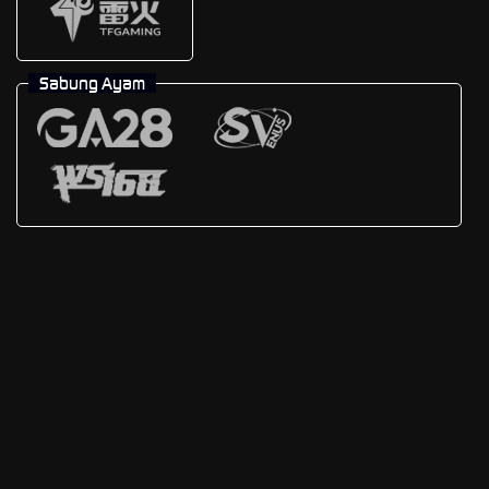
Sabung Ayam