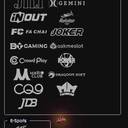
E-Sports