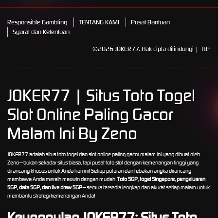
Responsible Gambling
TENTANG KAMI
Pusat Bantuan
Syarat dan Ketentuan
©2026 JOKER77. Hak cipta dilindungi | 18+
JOKER77 | Situs Toto Togel
Slot Online Paling Gacor
Malam Ini By Zeno
JOKER77 adalah situs toto togel dan slot online paling gacor malam ini yang dibuat oleh
Zeno—bukan sekadar situs biasa, tapi pusat toto slot dengan kemenangan tinggi yang
dirancang khusus untuk Anda hari ini! Setiap putaran dan tebakan angka dirancang
membawa Anda meraih maxwin dengan mudah.
Toto SGP, togel Singapore, pengeluaran
SGP, data SGP, dan live draw SGP
—semua tersedia lengkap dan akurat setiap malam untuk
membantu strategi kemenangan Anda!
Keunggulan JOKER77: Situs Toto