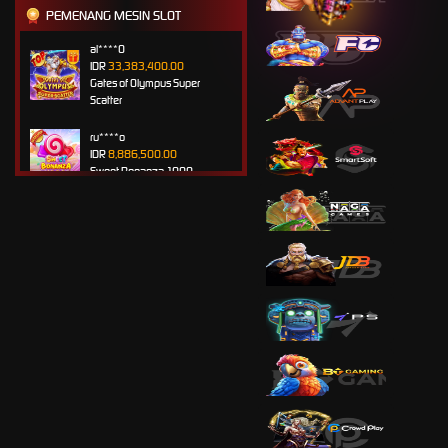
PEMENANG MESIN SLOT
al****0
IDR
33,383,400.00
Gates of Olympus Super
Scatter
ru****o
IDR
8,886,500.00
Sweet Bonanza 1000
sae****9
IDR
7,567,000.00
Mahjong Wins 3 – Black
Scatter
al****0
IDR
5,998,200.00
Gates of Olympus Super
Scatter
sae****9
IDR
4,966,400.00
Mahjong Wins 3 – Black
Scatter