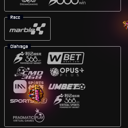
Race
Olahraga