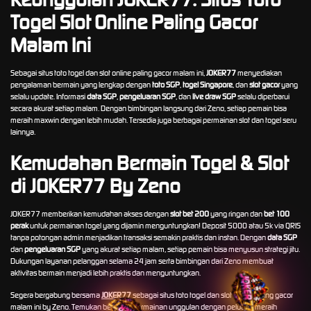
Togel Slot Online Paling Gacor
Malam Ini
Sebagai situs toto togel dan slot online paling gacor malam ini,
JOKER77
menyediakan
pengalaman bermain yang lengkap dengan
toto SGP
,
togel Singapore
, dan
slot gacor
yang
selalu update. Informasi
data SGP
,
pengeluaran SGP
, dan
live draw SGP
selalu diperbarui
secara akurat setiap malam. Dengan bimbingan langsung dari Zeno, setiap pemain bisa
meraih maxwin dengan lebih mudah. Tersedia juga berbagai permainan slot dan togel seru
lainnya.
Kemudahan Bermain Togel & Slot
di JOKER77 By Zeno
JOKER77 memberikan kemudahan akses dengan
slot bet 200
yang ringan dan
bet 100
perak
untuk permainan togel yang dijamin menguntungkan! Deposit 5000 atau 5k via QRIS
tanpa potongan admin menjadikan transaksi semakin praktis dan instan. Dengan
data SGP
dan
pengeluaran SGP
yang akurat setiap malam, setiap pemain bisa menyusun strategi jitu.
Dukungan layanan pelanggan selama 24 jam serta bimbingan dari Zeno membuat
aktivitas bermain menjadi lebih praktis dan menguntungkan.
Segera bergabung bersama
JOKER77
sebagai situs toto togel dan slot online paling gacor
malam ini by Zeno. Temukan berbagai permainan unggulan dengan peluang meraih