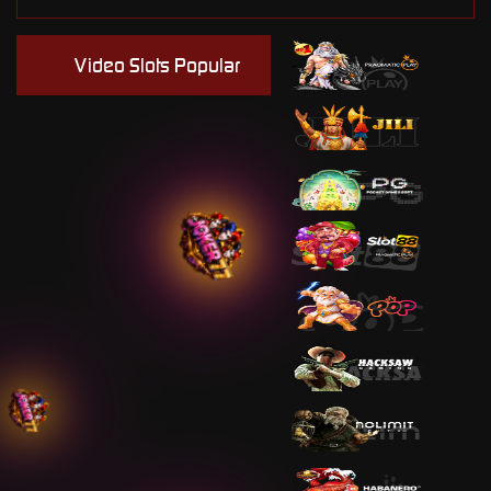
Video Slots Popular