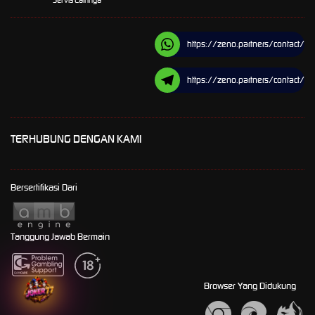
https://zeno.partners/contact/
https://zeno.partners/contact/
TERHUBUNG DENGAN KAMI
Bersertifikasi Dari
Tanggung Jawab Bermain
Browser Yang Didukung