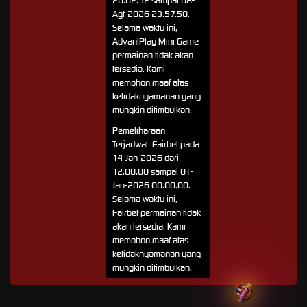
20.02.52 sampai 08-
Agt-2026 23.57.58.
Selama waktu ini,
AdvantPlay Mini Game
permainan tidak akan
tersedia. Kami
memohon maaf atas
ketidaknyamanan yang
mungkin ditimbulkan.
Pemeliharaan
Terjadwal: Fairbet pada
14-Jan-2026 dari
12.00.00 sampai 01-
Jan-2026 00.00.00.
Selama waktu ini,
Fairbet permainan tidak
akan tersedia. Kami
memohon maaf atas
ketidaknyamanan yang
mungkin ditimbulkan.