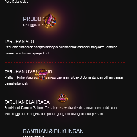
Rata-Rata Waktu
PRODUK
Keunggulan Produk
TARUHAN SLOT
Penyedia slot online dengan beragam pilihan game menarik yang memudahkan
pemain untuk mencapai jackpot
TARUHAN LIVE KASINO
Platform Pilihan bagi perusahaan-perusahaan terbaik di dunia, dengan pilihan variasi
game terbanyak
TARUHAN OLAHRAGA
Sportsbook Gaming Platform Terbaik menawarkan lebih banyak game, odds yang
lebih tinggi, dan menyediakan pilihan yang lebih banyak untuk pemain.
BANTUAN & DUKUNGAN
Servis Lainnya