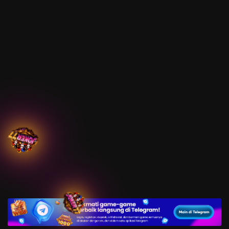
J
P
A