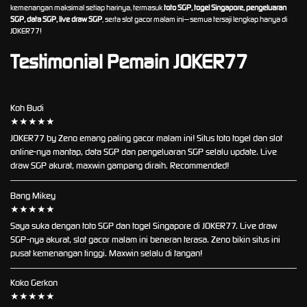
kemenangan maksimal setiap harinya, termasuk
toto SGP, togel Singapore, pengeluaran
SGP, data SGP, live draw SGP
, serta slot gacor malam ini—semua tersaji lengkap hanya di
JOKER77!
Testimonial Pemain JOKER77
Koh Budi
★★★★★
JOKER77 by Zeno emang paling gacor malam ini! Situs toto togel dan slot
online-nya mantap, data SGP dan pengeluaran SGP selalu update. Live
draw SGP akurat, maxwin gampang diraih. Recommended!
Bang Mikey
★★★★★
Saya suka dengan toto SGP dan togel Singapore di JOKER77. Live draw
SGP-nya akurat, slot gacor malam ini beneran terasa. Zeno bikin situs ini
pusat kemenangan tinggi. Maxwin selalu di tangan!
Koko Gerkon
★★★★★