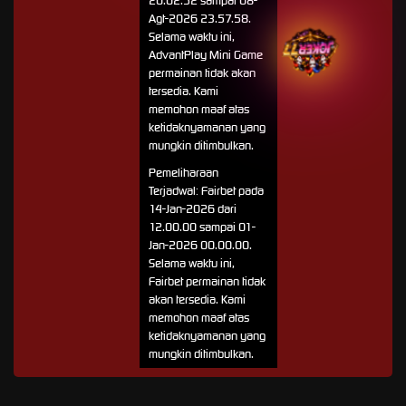
20.02.52 sampai 08-
Agt-2026 23.57.58.
Selama waktu ini,
AdvantPlay Mini Game
permainan tidak akan
tersedia. Kami
memohon maaf atas
ketidaknyamanan yang
mungkin ditimbulkan.
Pemeliharaan
Terjadwal: Fairbet pada
14-Jan-2026 dari
12.00.00 sampai 01-
Jan-2026 00.00.00.
Selama waktu ini,
Fairbet permainan tidak
akan tersedia. Kami
memohon maaf atas
ketidaknyamanan yang
mungkin ditimbulkan.