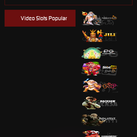
Video Slots Popular