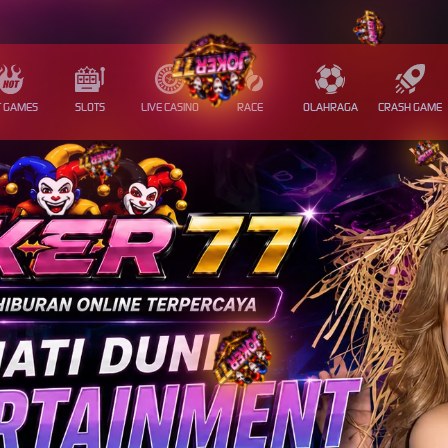
T GAMES
SLOTS
LIVE CASINO
RACE
OLAHRAGA
CRASH GAME