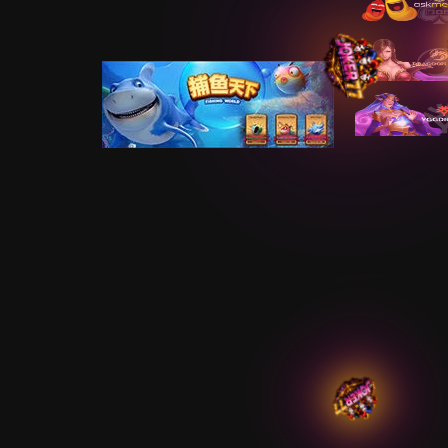
Gates of Olympus Super Scatter
sae****9
IDR
4,966,400.00
Mahjong Wins 3 – Black Scatter
pilla****i
IDR
4,413,450.00
Starlight Princess Super Scatter
sae****9
IDR
4,003,200.00
Mahjong Wins 3 – Black Scatter
sae****9
IDR
3,881,600.00
Mahjong Wins 3 – Black Scatter
sae****9
IDR
3,590,300.00
Mahjong Wins 3 – Black Scatter
pilla****i
IDR
3,440,750.00
Starlight Princess Super Scatter