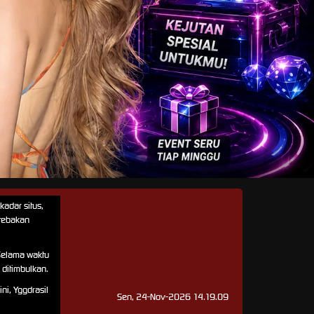
kadar situs,
 tebakan
Selama waktu
ditimbulkan.
i, Yggdrasil
Sen, 24-Nov-2026 14.19.09