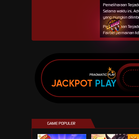
Pemeliharaan Terjad
Selama waktu ini, A
yang mungkin ditimb
Pemeliharaan Terjad
Fairbet permainan t
JACKPOT
PLAY
GAME POPULER