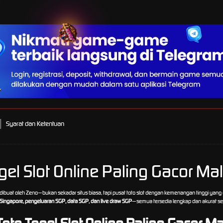
Syarat dan Ketentuan
gel Slot Online Paling Gacor Ma
g dibuat oleh Zeno—bukan sekadar situs biasa, tapi pusat toto slot dengan kemenangan tinggi yang
 Singapore, pengeluaran SGP, data SGP, dan live draw SGP
—semua tersedia lengkap dan akurat s