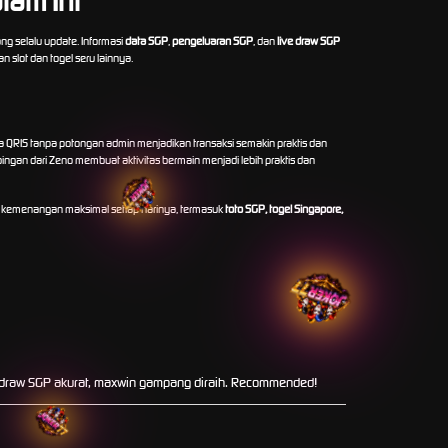
lam Ini
ng selalu update. Informasi
data SGP
,
pengeluaran SGP
, dan
live draw SGP
 slot dan togel seru lainnya.
 QRIS tanpa potongan admin menjadikan transaksi semakin praktis dan
ingan dari Zeno membuat aktivitas bermain menjadi lebih praktis dan
ih kemenangan maksimal setiap harinya, termasuk
toto SGP, togel Singapore,
ve draw SGP akurat, maxwin gampang diraih. Recommended!