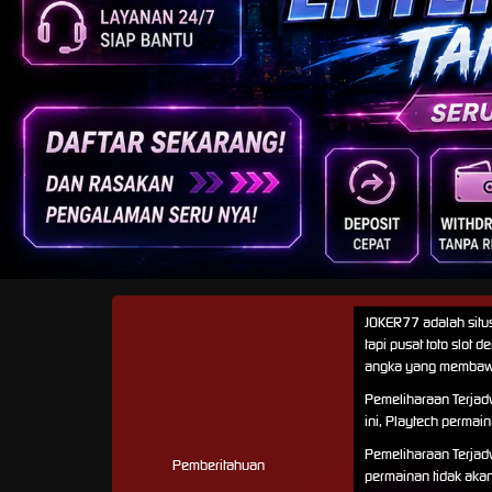
JOKER77 adalah situs 
tapi pusat toto slot
angka yang membaw
Pemeliharaan Terjad
ini, Playtech perma
Pemeliharaan Terjad
Pemberitahuan
permainan tidak aka