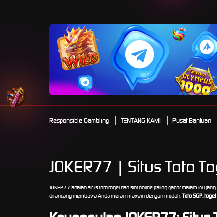
Responsible Gambling
TENTANG KAMI
Pusat Bantuan
JOKER77 | Situs Toto To
JOKER77 adalah situs toto togel dan slot online paling gacor malam ini yan
dirancang membawa Anda meraih maxwin dengan mudah.
Toto SGP, togel