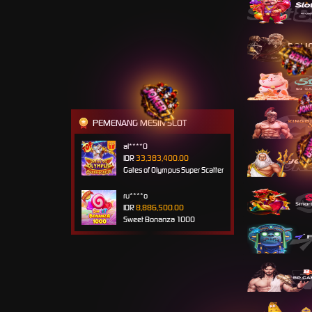
PEMENANG MESIN SLOT
al****0
IDR
33,383,400.00
Gates of Olympus Super Scatter
ru****o
IDR
8,886,500.00
Sweet Bonanza 1000
sae****9
IDR
7,567,000.00
Mahjong Wins 3 – Black Scatter
al****0
IDR
5,998,200.00