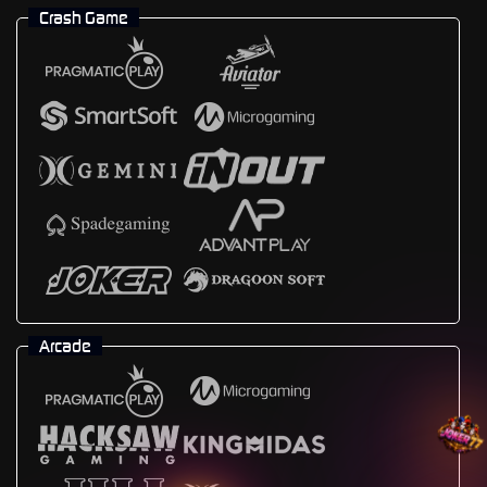
Crash Game
Arcade