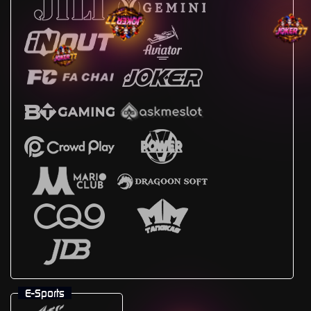
E-Sports