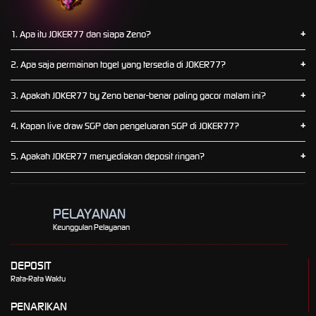
1. Apa itu JOKER77 dan siapa Zeno?
2. Apa saja permainan togel yang tersedia di JOKER77?
3. Apakah JOKER77 by Zeno benar-benar paling gacor malam ini?
4. Kapan live draw SGP dan pengeluaran SGP di JOKER77?
5. Apakah JOKER77 menyediakan deposit ringan?
PELAYANAN
Keunggulan Pelayanan
DEPOSIT
Rata-Rata Waktu
PENARIKAN