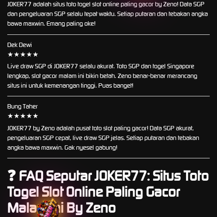
JOKER77 adalah situs toto togel slot online paling gacor by Zeno! Data SGP
dan pengeluaran SGP selalu tepat waktu. Setiap putaran dan tebakan angka
bawa maxwin. Emang paling oke!
Dek Dewi
★★★★★
Live draw SGP di JOKER77 selalu akurat. Toto SGP dan togel Singapore
lengkap, slot gacor malam ini bikin betah. Zeno benar-benar merancang
situs ini untuk kemenangan tinggi. Puas banget!
Bung Taher
★★★★★
JOKER77 by Zeno adalah pusat toto slot paling gacor! Data SGP akurat,
pengeluaran SGP cepat, live draw SGP jelas. Setiap putaran dan tebakan
angka bawa maxwin. Gak nyesel gabung!
❓ FAQ Seputar JOKER77: Situs Toto
Togel Slot Online Paling Gacor
Malam Ini By Zeno