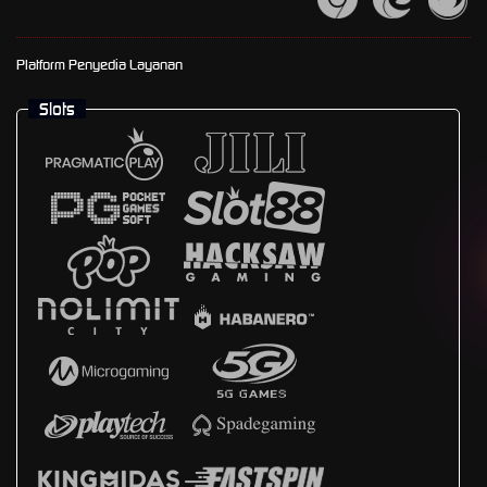
Platform Penyedia Layanan
Slots