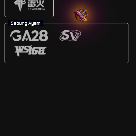
Sabung Ayam