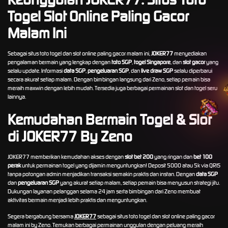
Togel Slot Online Paling Gacor
Malam Ini
Sebagai situs toto togel dan slot online paling gacor malam ini,
JOKER77
menyediakan
pengalaman bermain yang lengkap dengan
toto SGP
,
togel Singapore
, dan
slot gacor
yang
selalu update. Informasi
data SGP
,
pengeluaran SGP
, dan
live draw SGP
selalu diperbarui
secara akurat setiap malam. Dengan bimbingan langsung dari Zeno, setiap pemain bisa
meraih maxwin dengan lebih mudah. Tersedia juga berbagai permainan slot dan togel seru
lainnya.
Kemudahan Bermain Togel & Slot
di JOKER77 By Zeno
JOKER77 memberikan kemudahan akses dengan
slot bet 200
yang ringan dan
bet 100
perak
untuk permainan togel yang dijamin menguntungkan! Deposit 5000 atau 5k via QRIS
tanpa potongan admin menjadikan transaksi semakin praktis dan instan. Dengan
data SGP
dan
pengeluaran SGP
yang akurat setiap malam, setiap pemain bisa menyusun strategi jitu.
Dukungan layanan pelanggan selama 24 jam serta bimbingan dari Zeno membuat
aktivitas bermain menjadi lebih praktis dan menguntungkan.
Segera bergabung bersama
JOKER77
sebagai situs toto togel dan slot online paling gacor
malam ini by Zeno. Temukan berbagai permainan unggulan dengan peluang meraih