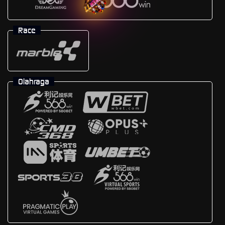
Race
Olahraga