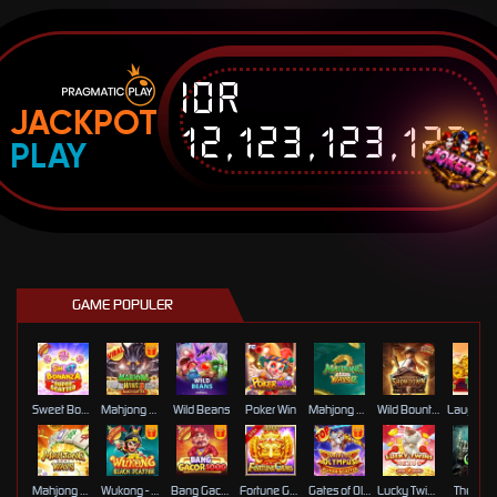
IDR
JACKPOT
12,123,123,123
PLAY
GAME POPULER
Sweet Bonanza Super Scatter
Mahjong Wins 3 – Black Scatter
Wild Beans
Poker Win
Mahjong Ways 2
Wild Bounty Showdown
Mahjong Ways
Wukong - Black Scatter
Bang Gacor 1000
Fortune Gems
Gates of Olympus Super Scatter
Lucky Twins Nexus
The Cryp