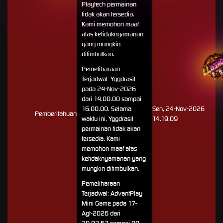
Playtech permainan
tidak akan tersedia.
Kami memohon maaf
atas ketidaknyamanan
yang mungkin
ditimbulkan.
Pemeliharaan
Terjadwal: Yggdrasil
pada 24-Nov-2026
dari 14.00.00 sampai
16.00.00. Selama
Sen, 24-Nov-2026
Pemberitahuan
waktu ini, Yggdrasil
14.19.09
permainan tidak akan
tersedia. Kami
memohon maaf atas
ketidaknyamanan yang
mungkin ditimbulkan.
Pemeliharaan
Terjadwal: AdvantPlay
Mini Game pada 17-
Agt-2026 dari