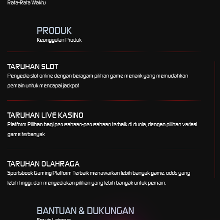
Rata-Rata Waktu
PRODUK
Keunggulan Produk
TARUHAN SLOT
Penyedia slot online dengan beragam pilihan game menarik yang memudahkan
pemain untuk mencapai jackpot
TARUHAN LIVE KASINO
Platform Pilihan bagi perusahaan-perusahaan terbaik di dunia, dengan pilihan variasi
game terbanyak
TARUHAN OLAHRAGA
Sportsbook Gaming Platform Terbaik menawarkan lebih banyak game, odds yang
lebih tinggi, dan menyediakan pilihan yang lebih banyak untuk pemain.
BANTUAN & DUKUNGAN
Servis Lainnya