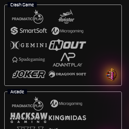
Crash Game
Arcade