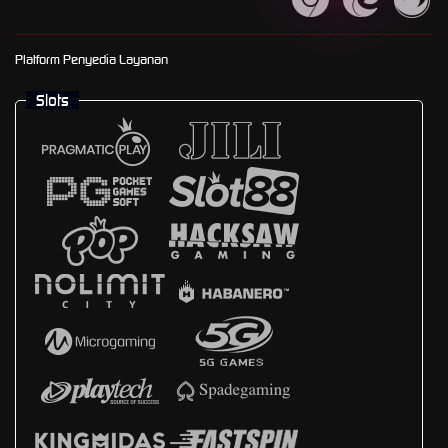
Platform Penyedia Layanan
Slots