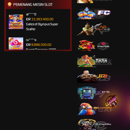
PEMENANG MESIN SLOT
al****0
IDR
33,383,400.00
Gates of Olympus Super
Scatter
ru****o
IDR
8,886,500.00
Sweet Bonanza 1000
sae****9
IDR
7,567,000.00
Mahjong Wins 3 – Black
Scatter
al****0
IDR
5,998,200.00
Gates of Olympus Super
Scatter
sae****9
IDR
4,966,400.00
Mahjong Wins 3 – Black
Scatter