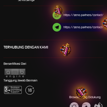
https://zeno.partners/contact/
https://zeno.partners/contact/
TERHUBUNG DENGAN KAMI
Bersertifikasi Dari
Tanggung Jawab Bermain
Browser Yang Didukung