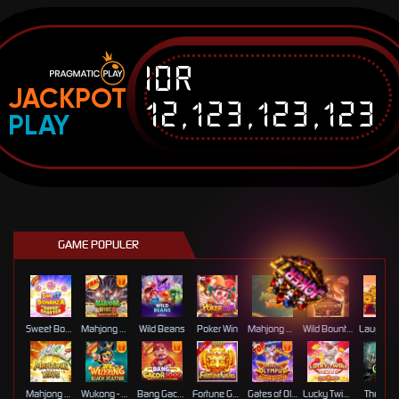
IDR
JACKPOT
12,123,123,123
PLAY
GAME POPULER
Sweet Bonanza Super Scatter
Mahjong Wins 3 – Black Scatter
Wild Beans
Poker Win
Mahjong Ways 2
Wild Bounty Showdown
Mahjong Ways
Wukong - Black Scatter
Bang Gacor 1000
Fortune Gems
Gates of Olympus Super Scatter
Lucky Twins Nexus
The Cryp