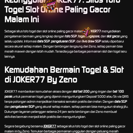
Togel Slot Online Paling Gacor
Malam Ini
Sebagai situs toto togel dan slot online paling gacor malam ini,
JOKER77
menyediakan
pengalaman bermain yang lengkap dengan
toto SGP
,
togel Singapore
, dan
slot gacor
yang
selalu update. Informasi
data SGP
,
pengeluaran SGP
, dan
live draw SGP
selalu diperbarui
secara akurat setiap malam. Dengan bimbingan langsung dari Zeno, setiap pemain bisa
meraih maxwin dengan lebih mudah. Tersedia juga berbagai permainan slot dan togel seru
lainnya.
Kemudahan Bermain Togel & Slot
di JOKER77 By Zeno
JOKER77 memberikan kemudahan akses dengan
slot bet 200
yang ringan dan
bet 100
perak
untuk permainan togel yang dijamin menguntungkan! Deposit 5000 atau 5k via QRIS
tanpa potongan admin menjadikan transaksi semakin praktis dan instan. Dengan
data SGP
dan
pengeluaran SGP
yang akurat setiap malam, setiap pemain bisa menyusun strategi jitu.
Dukungan layanan pelanggan selama 24 jam serta bimbingan dari Zeno membuat
aktivitas bermain menjadi lebih praktis dan menguntungkan.
Segera bergabung bersama
JOKER77
sebagai situs toto togel dan slot online paling gacor
malam ini by Zeno. Temukan berbagai permainan unggulan dengan peluang meraih