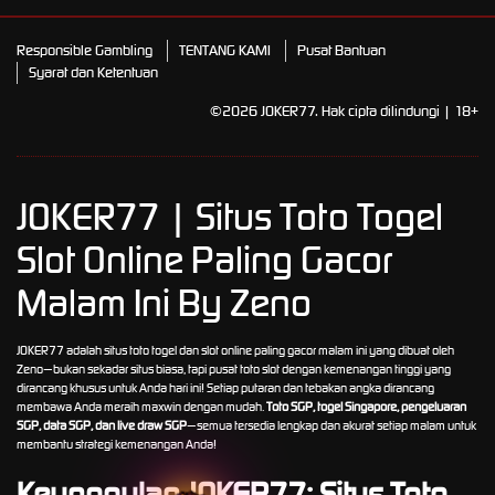
Responsible Gambling
TENTANG KAMI
Pusat Bantuan
Syarat dan Ketentuan
©2026 JOKER77. Hak cipta dilindungi | 18+
JOKER77 | Situs Toto Togel
Slot Online Paling Gacor
Malam Ini By Zeno
JOKER77 adalah situs toto togel dan slot online paling gacor malam ini yang dibuat oleh
Zeno—bukan sekadar situs biasa, tapi pusat toto slot dengan kemenangan tinggi yang
dirancang khusus untuk Anda hari ini! Setiap putaran dan tebakan angka dirancang
membawa Anda meraih maxwin dengan mudah.
Toto SGP, togel Singapore, pengeluaran
SGP, data SGP, dan live draw SGP
—semua tersedia lengkap dan akurat setiap malam untuk
membantu strategi kemenangan Anda!
Keunggulan JOKER77: Situs Toto