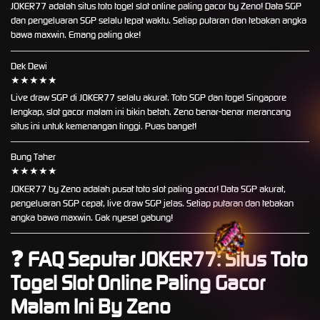
JOKER77 adalah situs toto togel slot online paling gacor by Zeno! Data SGP
dan pengeluaran SGP selalu tepat waktu. Setiap putaran dan tebakan angka
bawa maxwin. Emang paling oke!
Dek Dewi
★★★★★
Live draw SGP di JOKER77 selalu akurat. Toto SGP dan togel Singapore
lengkap, slot gacor malam ini bikin betah. Zeno benar-benar merancang
situs ini untuk kemenangan tinggi. Puas banget!
Bung Taher
★★★★★
JOKER77 by Zeno adalah pusat toto slot paling gacor! Data SGP akurat,
pengeluaran SGP cepat, live draw SGP jelas. Setiap putaran dan tebakan
angka bawa maxwin. Gak nyesel gabung!
❓ FAQ Seputar JOKER77: Situs Toto
Togel Slot Online Paling Gacor
Malam Ini By Zeno