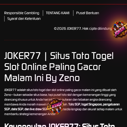
Responsible Gambling
TENTANG KAMI
Pusat Bantuan
Syarat dan Ketentuan
©2026 JOKER77. Hak cipta dilindungi | 18+
JOKER77 | Situs Toto Togel
Slot Online Paling Gacor
Malam Ini By Zeno
JOKER77 adalah situs toto togel dan slot online paling gacor malam ini yang dibuat oleh
Zeno—bukan sekadar situs biasa, tapi pusat toto slot dengan kemenangan tinggi yang
dirancang khusus untuk Anda hari ini! Setiap putaran dan tebakan angka dirancang
membawa Anda meraih maxwin dengan mudah.
Toto SGP, togel Singapore, pengeluaran
SGP, data SGP, dan live draw SGP
—semua tersedia lengkap dan akurat setiap malam untuk
membantu strategi kemenangan Anda!
Keunggulan JOKER77: Situs Toto