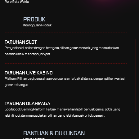
Rata-Rata Waktu
PRODUK
Keunggulan Produk
TARUHAN SLOT
Penyedia slot online dengan beragam pilihan game menarik yang memudahkan
pemain untuk mencapai jackpot
TARUHAN LIVE KASINO
Platform Pilihan bagi perusahaan-perusahaan terbaik di dunia, dengan pilihan variasi
game terbanyak
TARUHAN OLAHRAGA
Sportsbook Gaming Platform Terbaik menawarkan lebih banyak game, odds yang
lebih tinggi, dan menyediakan pilihan yang lebih banyak untuk pemain.
BANTUAN & DUKUNGAN
Servis Lainnya