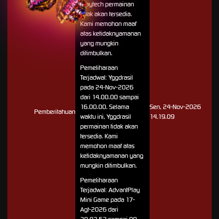
Playtech permainan
tidak akan tersedia.
Kami memohon maaf
atas ketidaknyamanan
yang mungkin
ditimbulkan.
Pemeliharaan
Terjadwal: Yggdrasil
pada 24-Nov-2026
dari 14.00.00 sampai
16.00.00. Selama
Sen, 24-Nov-2026
Pemberitahuan
waktu ini, Yggdrasil
14.19.09
permainan tidak akan
tersedia. Kami
memohon maaf atas
ketidaknyamanan yang
mungkin ditimbulkan.
Pemeliharaan
Terjadwal: AdvantPlay
Mini Game pada 17-
Agt-2026 dari