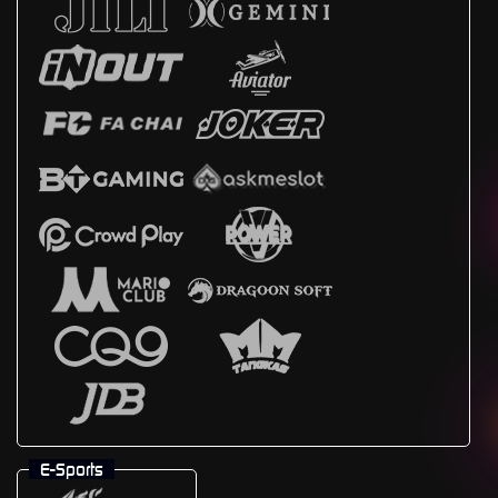
E-Sports