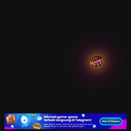
J
P
A