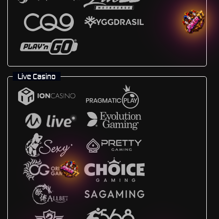
Live Casino