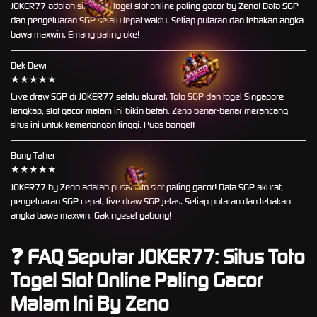
JOKER77 adalah situs toto togel slot online paling gacor by Zeno! Data SGP
dan pengeluaran SGP selalu tepat waktu. Setiap putaran dan tebakan angka
bawa maxwin. Emang paling oke!
Dek Dewi
★★★★★
Live draw SGP di JOKER77 selalu akurat. Toto SGP dan togel Singapore
lengkap, slot gacor malam ini bikin betah. Zeno benar-benar merancang
situs ini untuk kemenangan tinggi. Puas banget!
Bung Taher
★★★★★
JOKER77 by Zeno adalah pusat toto slot paling gacor! Data SGP akurat,
pengeluaran SGP cepat, live draw SGP jelas. Setiap putaran dan tebakan
angka bawa maxwin. Gak nyesel gabung!
❓ FAQ Seputar JOKER77: Situs Toto
Togel Slot Online Paling Gacor
Malam Ini By Zeno