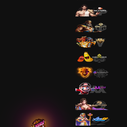
pilla****i
IDR
4,413,450.00
Starlight Princess Super Scatter
sae****9
IDR
4,003,200.00
Mahjong Wins 3 – Black
Scatter
sae****9
IDR
3,881,600.00
Mahjong Wins 3 – Black
Scatter
sae****9
IDR
3,590,300.00
Mahjong Wins 3 – Black
Scatter
pilla****i
IDR
3,440,750.00
Starlight Princess Super Scatter