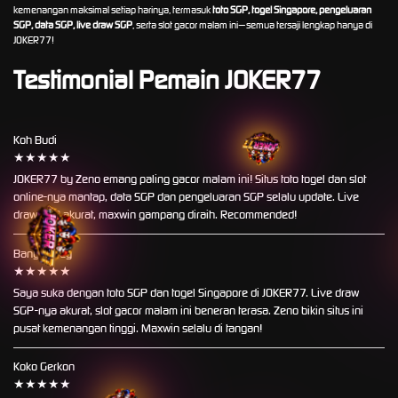
kemenangan maksimal setiap harinya, termasuk
toto SGP, togel Singapore, pengeluaran
SGP, data SGP, live draw SGP
, serta slot gacor malam ini—semua tersaji lengkap hanya di
JOKER77!
Testimonial Pemain JOKER77
Koh Budi
★★★★★
JOKER77 by Zeno emang paling gacor malam ini! Situs toto togel dan slot
online-nya mantap, data SGP dan pengeluaran SGP selalu update. Live
draw SGP akurat, maxwin gampang diraih. Recommended!
Bang Mikey
★★★★★
Saya suka dengan toto SGP dan togel Singapore di JOKER77. Live draw
SGP-nya akurat, slot gacor malam ini beneran terasa. Zeno bikin situs ini
pusat kemenangan tinggi. Maxwin selalu di tangan!
Koko Gerkon
★★★★★