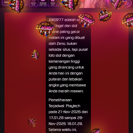
JOKER77 adalah situs
toto togel dan slot
online paling gacor
malam ini yang dibuat
oleh Zeno, bukan
sekadar situs, tapi pusat
toto slot dengan
kemenangan tinggi
yang dirancang untuk
Anda hari ini dengan
putaran dan tebakan
angka yang membawa
Anda meraih maxwin.
Pemeliharaan
Terjadwal: Playtech
pada 21-Nov-2026 dari
17.01.28 sampai 28-
Nov-2026 18.01.28.
Selama waktu ini,