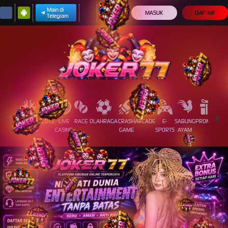
Main di
MASUK
DAFTAR
Telegram
HOT
SLOTS
LIVE
RACE
OLAHRAGA
CRASH
ARCADE
E-
SABUNG
PROMOSI
GAMES
CASINO
GAME
SPORTS
AYAM