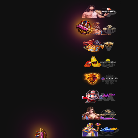
pilla****i
IDR
4,413,450.00
Starlight Princess Super Scatter
sae****9
IDR
4,003,200.00
Mahjong Wins 3 – Black
Scatter
sae****9
IDR
3,881,600.00
Mahjong Wins 3 – Black
Scatter
sae****9
IDR
3,590,300.00
Mahjong Wins 3 – Black
Scatter
pilla****i
IDR
3,440,750.00
Starlight Princess Super Scatter