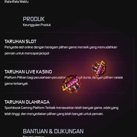
Rata-Rata Waktu
PRODUK
Keunggulan Produk
TARUHAN SLOT
Penyedia slot online dengan beragam pilihan game menarik yang memudahkan
pemain untuk mencapai jackpot
TARUHAN LIVE KASINO
Platform Pilihan bagi perusahaan-perusahaan terbaik di dunia, dengan pilihan variasi
game terbanyak
TARUHAN OLAHRAGA
Sportsbook Gaming Platform Terbaik menawarkan lebih banyak game, odds yang
lebih tinggi, dan menyediakan pilihan yang lebih banyak untuk pemain.
BANTUAN & DUKUNGAN
Servis Lainnya