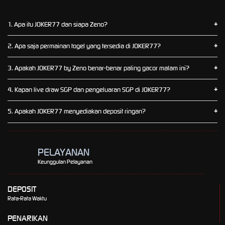
1. Apa itu JOKER77 dan siapa Zeno?
2. Apa saja permainan togel yang tersedia di JOKER77?
3. Apakah JOKER77 by Zeno benar-benar paling gacor malam ini?
4. Kapan live draw SGP dan pengeluaran SGP di JOKER77?
5. Apakah JOKER77 menyediakan deposit ringan?
PELAYANAN
Keunggulan Pelayanan
DEPOSIT
Rata-Rata Waktu
PENARIKAN