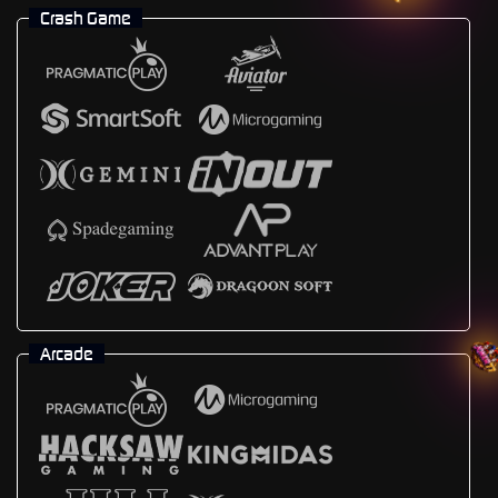
Crash Game
Arcade