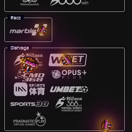
Race
Olahraga