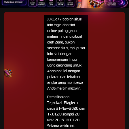
JOKER77 adalah situs
toto togel dan slot
online paling gacor
malam ini yang dibuat
oleh Zeno, bukan
sekadar situs, tapi pusat
toto slot dengan
kemenangan tinggi
yang dirancang untuk
Anda hari ini dengan
putaran dan tebakan
angka yang membawa
Anda meraih maxwin.
Pemeliharaan
Terjadwal: Playtech
pada 21-Nov-2026 dari
17.01.28 sampai 28-
Nov-2026 18.01.28.
Selama waktu ini,