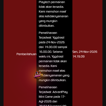
Playtech permainan
tidak akan tersedia.
Kami memohon maaf
atas ketidaknyamanan
yang mungkin
ditimbulkan.
Pemeliharaan
Terjadwal: Yggdrasil
pada 24-Nov-2026
dari 14.00.00 sampai
16.00.00. Selama
Sen, 24-Nov-2026
Pemberitahuan
waktu ini, Yggdrasil
14.19.09
permainan tidak akan
tersedia. Kami
memohon maaf atas
ketidaknyamanan yang
mungkin ditimbulkan.
Pemeliharaan
Terjadwal: AdvantPlay
Mini Game pada 17-
Agt-2026 dari