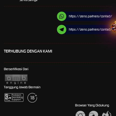
https://zeno.partners/contact/
https://zeno.partners/contact/
TERHUBUNG DENGAN KAMI
Bersertifikasi Dari
Tanggung Jawab Bermain
Browser Yang Didukung