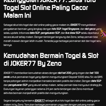
Togel Slot Online Paling Gacor
Malam Ini
Sebagai situs toto togel dan slot online paling gacor malam ini,
JOKER77
menyediakan
pengalaman bermain yang lengkap dengan
toto SGP
,
togel Singapore
, dan
slot gacor
yang
selalu update. Informasi
data SGP
,
pengeluaran SGP
, dan
live draw SGP
selalu diperbarui
secara akurat setiap malam. Dengan bimbingan langsung dari Zeno, setiap pemain bisa
meraih maxwin dengan lebih mudah. Tersedia juga berbagai permainan slot dan togel seru
lainnya.
Kemudahan Bermain Togel & Slot
di JOKER77 By Zeno
JOKER77 memberikan kemudahan akses dengan
slot bet 200
yang ringan dan
bet 100
perak
untuk permainan togel yang dijamin menguntungkan! Deposit 5000 atau 5k via QRIS
tanpa potongan admin menjadikan transaksi semakin praktis dan instan. Dengan
data SGP
dan
pengeluaran SGP
yang akurat setiap malam, setiap pemain bisa menyusun strategi jitu.
Dukungan layanan pelanggan selama 24 jam serta bimbingan dari Zeno membuat
aktivitas bermain menjadi lebih praktis dan menguntungkan.
Segera bergabung bersama
JOKER77
sebagai situs toto togel dan slot online paling gacor
malam ini by Zeno. Temukan berbagai permainan unggulan dengan peluang meraih