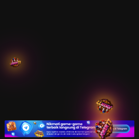
J
P
A