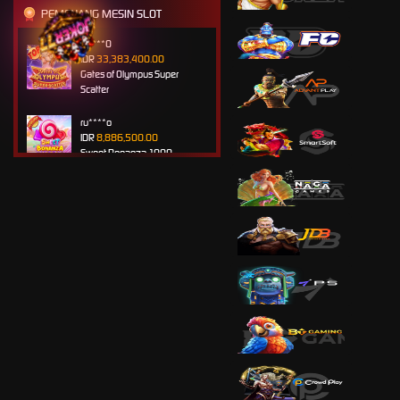
PEMENANG MESIN SLOT
al****0
IDR
33,383,400.00
Gates of Olympus Super
Scatter
ru****o
IDR
8,886,500.00
Sweet Bonanza 1000
sae****9
IDR
7,567,000.00
Mahjong Wins 3 – Black
Scatter
al****0
IDR
5,998,200.00
Gates of Olympus Super
Scatter
sae****9
IDR
4,966,400.00
Mahjong Wins 3 – Black
Scatter