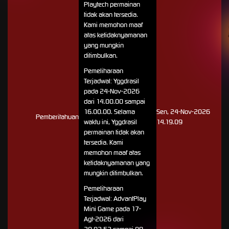
Playtech permainan
tidak akan tersedia.
Kami memohon maaf
atas ketidaknyamanan
yang mungkin
ditimbulkan.
Pemeliharaan
Terjadwal: Yggdrasil
pada 24-Nov-2026
dari 14.00.00 sampai
16.00.00. Selama
Sen, 24-Nov-2026
Pemberitahuan
waktu ini, Yggdrasil
14.19.09
permainan tidak akan
tersedia. Kami
memohon maaf atas
ketidaknyamanan yang
mungkin ditimbulkan.
Pemeliharaan
Terjadwal: AdvantPlay
Mini Game pada 17-
Agt-2026 dari