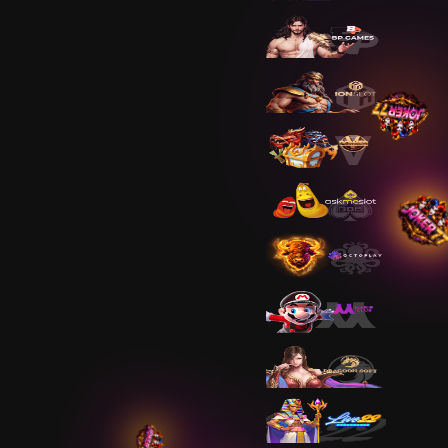
pilla****i
IDR
4,413,450.00
Starlight Princess Super Scatter
sae****9
IDR
4,003,200.00
Mahjong Wins 3 – Black
Scatter
sae****9
IDR
3,881,600.00
Mahjong Wins 3 – Black
Scatter
sae****9
IDR
3,590,300.00
Mahjong Wins 3 – Black
Scatter
pilla****i
IDR
3,440,750.00
Starlight Princess Super Scatter