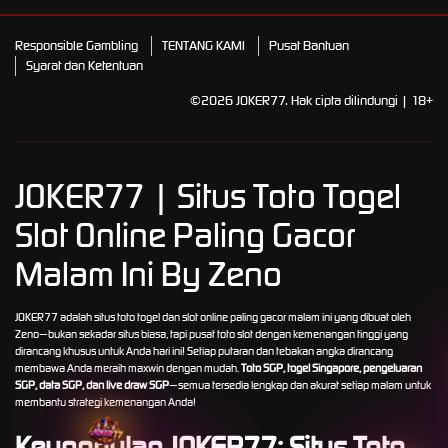
Responsible Gambling
TENTANG KAMI
Pusat Bantuan
Syarat dan Ketentuan
©2026 JOKER77. Hak cipta dilindungi | 18+
JOKER77 | Situs Toto Togel
Slot Online Paling Gacor
Malam Ini By Zeno
JOKER77 adalah situs toto togel dan slot online paling gacor malam ini yang dibuat oleh
Zeno—bukan sekadar situs biasa, tapi pusat toto slot dengan kemenangan tinggi yang
dirancang khusus untuk Anda hari ini! Setiap putaran dan tebakan angka dirancang
membawa Anda meraih maxwin dengan mudah.
Toto SGP, togel Singapore, pengeluaran
SGP, data SGP, dan live draw SGP
—semua tersedia lengkap dan akurat setiap malam untuk
membantu strategi kemenangan Anda!
Keunggulan JOKER77: Situs Toto