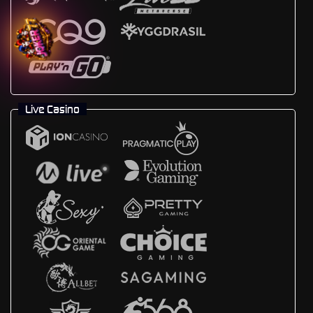
Live Casino