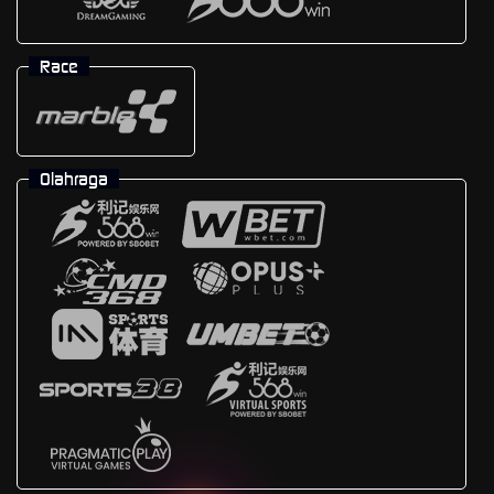
Race
Olahraga