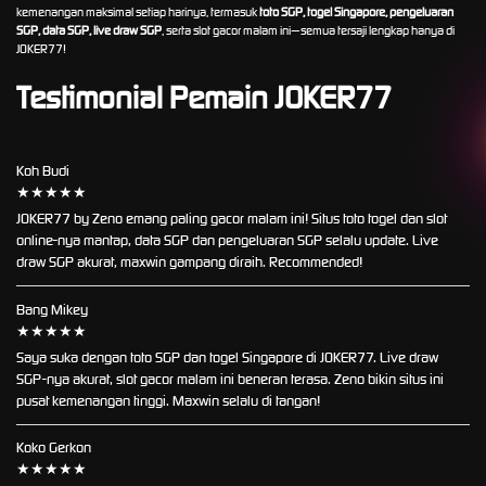
kemenangan maksimal setiap harinya, termasuk
toto SGP, togel Singapore, pengeluaran
SGP, data SGP, live draw SGP
, serta slot gacor malam ini—semua tersaji lengkap hanya di
JOKER77!
Testimonial Pemain JOKER77
Koh Budi
★★★★★
JOKER77 by Zeno emang paling gacor malam ini! Situs toto togel dan slot
online-nya mantap, data SGP dan pengeluaran SGP selalu update. Live
draw SGP akurat, maxwin gampang diraih. Recommended!
Bang Mikey
★★★★★
Saya suka dengan toto SGP dan togel Singapore di JOKER77. Live draw
SGP-nya akurat, slot gacor malam ini beneran terasa. Zeno bikin situs ini
pusat kemenangan tinggi. Maxwin selalu di tangan!
Koko Gerkon
★★★★★