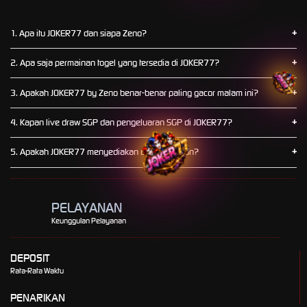
1. Apa itu JOKER77 dan siapa Zeno?
2. Apa saja permainan togel yang tersedia di JOKER77?
3. Apakah JOKER77 by Zeno benar-benar paling gacor malam ini?
4. Kapan live draw SGP dan pengeluaran SGP di JOKER77?
5. Apakah JOKER77 menyediakan deposit ringan?
PELAYANAN
Keunggulan Pelayanan
DEPOSIT
Rata-Rata Waktu
PENARIKAN