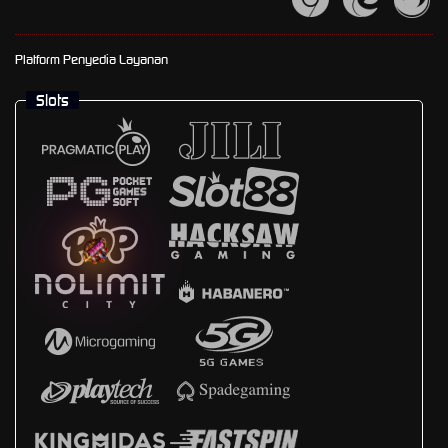
Platform Penyedia Layanan
Slots