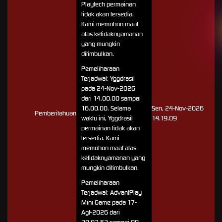
Playtech permainan
tidak akan tersedia.
Kami memohon maaf
atas ketidaknyamanan
yang mungkin
ditimbulkan.
Pemeliharaan
Terjadwal: Yggdrasil
pada 24-Nov-2026
dari 14.00.00 sampai
16.00.00. Selama
Sen, 24-Nov-2026
Pemberitahuan
waktu ini, Yggdrasil
14.19.09
permainan tidak akan
tersedia. Kami
memohon maaf atas
ketidaknyamanan yang
mungkin ditimbulkan.
Pemeliharaan
Terjadwal: AdvantPlay
Mini Game pada 17-
Agt-2026 dari