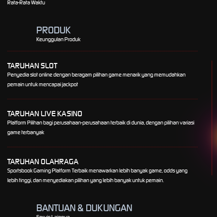
Rata-Rata Waktu
PRODUK
Keunggulan Produk
TARUHAN SLOT
Penyedia slot online dengan beragam pilihan game menarik yang memudahkan
pemain untuk mencapai jackpot
TARUHAN LIVE KASINO
Platform Pilihan bagi perusahaan-perusahaan terbaik di dunia, dengan pilihan variasi
game terbanyak
TARUHAN OLAHRAGA
Sportsbook Gaming Platform Terbaik menawarkan lebih banyak game, odds yang
lebih tinggi, dan menyediakan pilihan yang lebih banyak untuk pemain.
BANTUAN & DUKUNGAN
Servis Lainnya