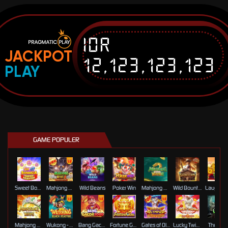
IDR
JACKPOT
12,123,123,123
PLAY
GAME POPULER
Sweet Bonanza Super Scatter
Mahjong Wins 3 – Black Scatter
Wild Beans
Poker Win
Mahjong Ways 2
Wild Bounty Showdown
Mahjong Ways
Wukong - Black Scatter
Bang Gacor 1000
Fortune Gems
Gates of Olympus Super Scatter
Lucky Twins Nexus
The Cryp