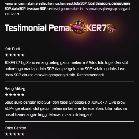
kemenangan maksimal setiap harinya, termasuk
toto SGP, togel Singapore, pengeluaran
SGP, data SGP, live draw SGP
, serta slot gacor malam ini—semua tersaji lengkap hanya di
JOKER77!
Testimonial Pemain JOKER77
Koh Budi
★★★★★
JOKER77 by Zeno emang paling gacor malam ini! Situs toto togel dan slot
online-nya mantap, data SGP dan pengeluaran SGP selalu update. Live
draw SGP akurat, maxwin gampang diraih. Recommended!
Bang Mikey
★★★★★
Saya suka dengan toto SGP dan togel Singapore di JOKER77. Live draw
SGP-nya akurat, slot gacor malam ini beneran terasa. Zeno bikin situs ini
pusat kemenangan tinggi. Maxwin selalu di tangan!
Koko Gerkon
★★★★★