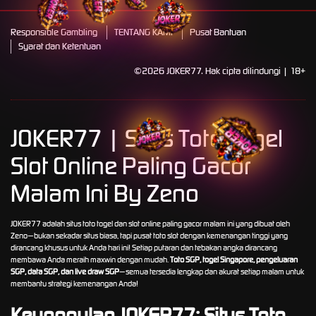
Responsible Gambling
TENTANG KAMI
Pusat Bantuan
Syarat dan Ketentuan
©2026 JOKER77. Hak cipta dilindungi | 18+
JOKER77 | Situs Toto Togel
Slot Online Paling Gacor
Malam Ini By Zeno
JOKER77 adalah situs toto togel dan slot online paling gacor malam ini yang dibuat oleh
Zeno—bukan sekadar situs biasa, tapi pusat toto slot dengan kemenangan tinggi yang
dirancang khusus untuk Anda hari ini! Setiap putaran dan tebakan angka dirancang
membawa Anda meraih maxwin dengan mudah.
Toto SGP, togel Singapore, pengeluaran
SGP, data SGP, dan live draw SGP
—semua tersedia lengkap dan akurat setiap malam untuk
membantu strategi kemenangan Anda!
Keunggulan JOKER77: Situs Toto