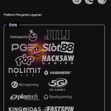
Platform Penyedia Layanan
Slots