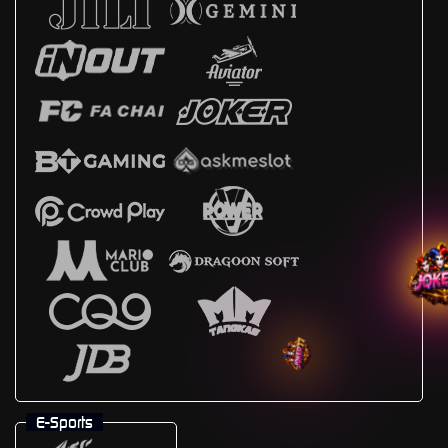
E-Sports