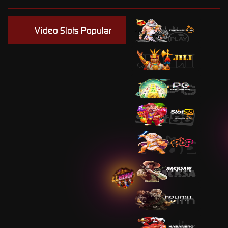
Video Slots Popular