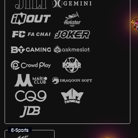
E-Sports