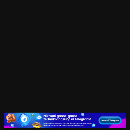
J
P
A