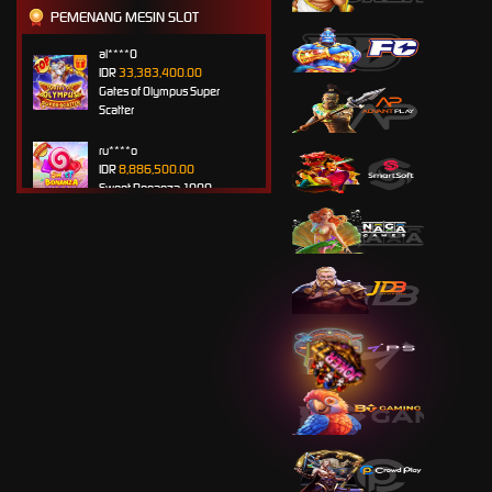
PEMENANG MESIN SLOT
al****0
IDR
33,383,400.00
Gates of Olympus Super
Scatter
ru****o
IDR
8,886,500.00
Sweet Bonanza 1000
sae****9
IDR
7,567,000.00
Mahjong Wins 3 – Black
Scatter
al****0
IDR
5,998,200.00
Gates of Olympus Super
Scatter
sae****9
IDR
4,966,400.00
Mahjong Wins 3 – Black
Scatter