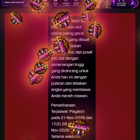
JOKER77 adalah situs
toto togel dan slot
online paling gacor
malam ini yang dibuat
oleh Zeno, bukan
sekadar situs, tapi pusat
toto slot dengan
kemenangan tinggi
yang dirancang untuk
Anda hari ini dengan
putaran dan tebakan
angka yang membawa
Anda meraih maxwin.
Pemeliharaan
Terjadwal: Playtech
pada 21-Nov-2026 dari
17.01.28 sampai 28-
Nov-2026 18.01.28.
Selama waktu ini,