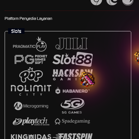
Platform Penyedia Layanan
Slots