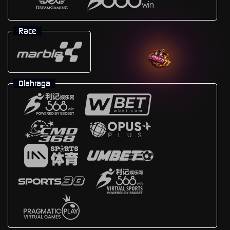
Race
Olahraga