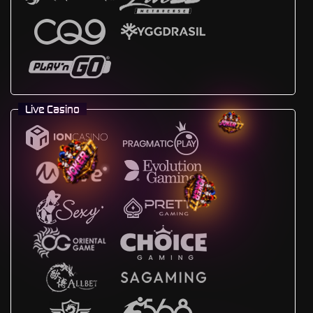
Live Casino