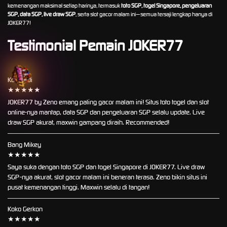
kemenangan maksimal setiap harinya, termasuk
toto SGP, togel Singapore, pengeluaran
SGP, data SGP, live draw SGP
, serta slot gacor malam ini—semua tersaji lengkap hanya di
JOKER77!
Testimonial Pemain JOKER77
Koh Budi
★★★★★
JOKER77 by Zeno emang paling gacor malam ini! Situs toto togel dan slot
online-nya mantap, data SGP dan pengeluaran SGP selalu update. Live
draw SGP akurat, maxwin gampang diraih. Recommended!
Bang Mikey
★★★★★
Saya suka dengan toto SGP dan togel Singapore di JOKER77. Live draw
SGP-nya akurat, slot gacor malam ini beneran terasa. Zeno bikin situs ini
pusat kemenangan tinggi. Maxwin selalu di tangan!
Koko Gerkon
★★★★★