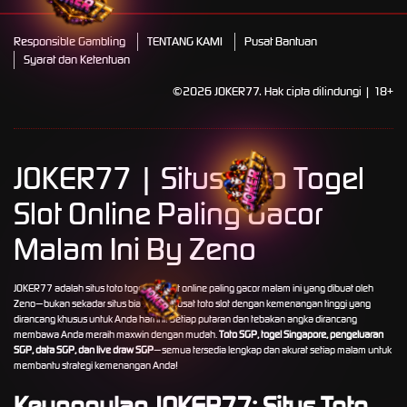
Responsible Gambling
TENTANG KAMI
Pusat Bantuan
Syarat dan Ketentuan
©2026 JOKER77. Hak cipta dilindungi | 18+
JOKER77 | Situs Toto Togel
Slot Online Paling Gacor
Malam Ini By Zeno
JOKER77 adalah situs toto togel dan slot online paling gacor malam ini yang dibuat oleh
Zeno—bukan sekadar situs biasa, tapi pusat toto slot dengan kemenangan tinggi yang
dirancang khusus untuk Anda hari ini! Setiap putaran dan tebakan angka dirancang
membawa Anda meraih maxwin dengan mudah.
Toto SGP, togel Singapore, pengeluaran
SGP, data SGP, dan live draw SGP
—semua tersedia lengkap dan akurat setiap malam untuk
membantu strategi kemenangan Anda!
Keunggulan JOKER77: Situs Toto