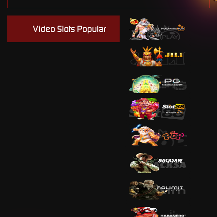
Video Slots Popular