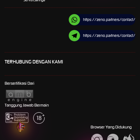
https://zeno.partners/contact/
https://zeno.partners/contact/
TERHUBUNG DENGAN KAMI
Bersertifikasi Dari
Tanggung Jawab Bermain
Browser Yang Didukung