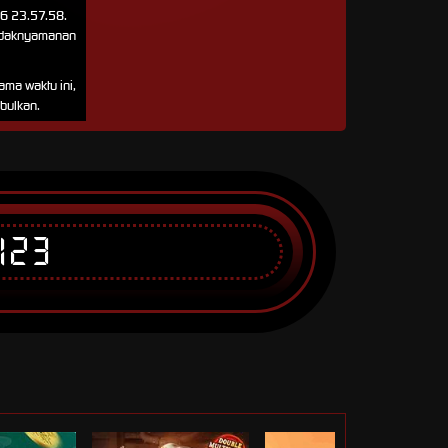
26 23.57.58.
tidaknyamanan
ma waktu ini,
bulkan.
123