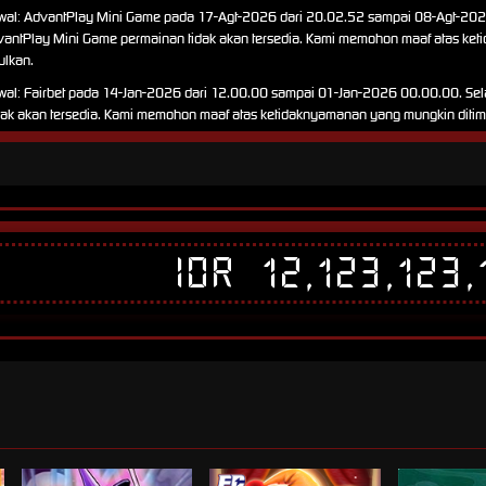
wal: AdvantPlay Mini Game pada 17-Agt-2026 dari 20.02.52 sampai 08-Agt-20
dvantPlay Mini Game permainan tidak akan tersedia. Kami memohon maaf atas ke
ulkan.
wal: Fairbet pada 14-Jan-2026 dari 12.00.00 sampai 01-Jan-2026 00.00.00. Sela
idak akan tersedia. Kami memohon maaf atas ketidaknyamanan yang mungkin ditim
IDR 12,123,123,