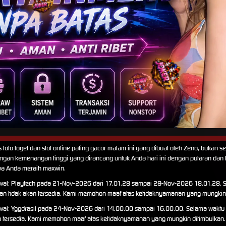
toto togel dan slot online paling gacor malam ini yang dibuat oleh Zeno, bukan se
 dengan kemenangan tinggi yang dirancang untuk Anda hari ini dengan putaran dan
a Anda meraih maxwin.
wal: Playtech pada 21-Nov-2026 dari 17.01.28 sampai 28-Nov-2026 18.01.28. 
inan tidak akan tersedia. Kami memohon maaf atas ketidaknyamanan yang mungkin 
wal: Yggdrasil pada 24-Nov-2026 dari 14.00.00 sampai 16.00.00. Selama waktu in
n tersedia. Kami memohon maaf atas ketidaknyamanan yang mungkin ditimbulkan.