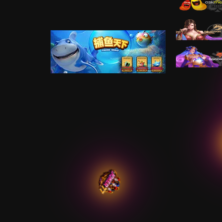
Gates of Olympus Super Scatter
sae****9
IDR
4,966,400.00
Mahjong Wins 3 – Black Scatter
pilla****i
IDR
4,413,450.00
Starlight Princess Super Scatter
sae****9
IDR
4,003,200.00
Mahjong Wins 3 – Black Scatter
sae****9
IDR
3,881,600.00
Mahjong Wins 3 – Black Scatter
sae****9
IDR
3,590,300.00
Mahjong Wins 3 – Black Scatter
pilla****i
IDR
3,440,750.00
Starlight Princess Super Scatter