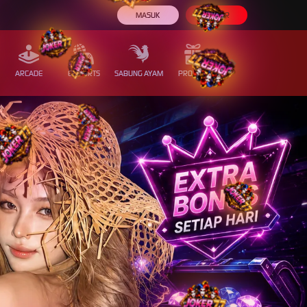
MASUK
DAFTAR
ARCADE
E-SPORTS
SABUNG AYAM
PROMOSI