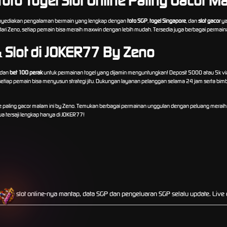
to Togel Slot Online Paling Gacor Ma
yediakan pengalaman bermain yang lengkap dengan
toto SGP
,
togel Singapore
, dan
slot gacor
ya
ari Zeno, setiap pemain bisa meraih maxwin dengan lebih mudah. Tersedia juga berbagai permainan
Slot di JOKER77 By Zeno
 dan
bet 100 perak
untuk permainan togel yang dijamin menguntungkan! Deposit 5000 atau 5k via
etiap pemain bisa menyusun strategi jitu. Dukungan layanan pelanggan selama 24 jam serta bimb
nline paling gacor malam ini by Zeno. Temukan berbagai permainan unggulan dengan peluang mera
ua tersaji lengkap hanya di JOKER77!
7
gel dan slot online-nya mantap, data SGP dan pengeluaran SGP selalu update. Li