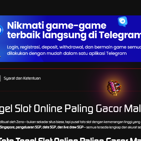
Syarat dan Ketentuan
gel Slot Online Paling Gacor Ma
g dibuat oleh Zeno—bukan sekadar situs biasa, tapi pusat toto slot dengan kemenangan tinggi yang
 Singapore, pengeluaran SGP, data SGP, dan live draw SGP
—semua tersedia lengkap dan akurat s