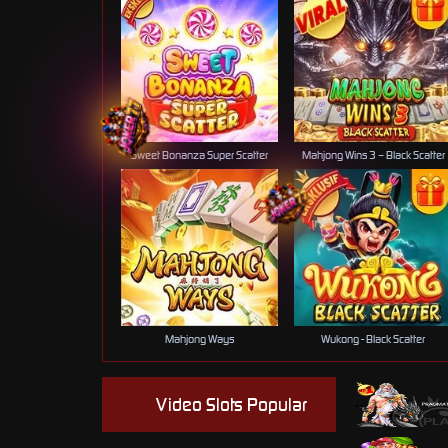
Sweet Bonanza Super Scatter
Mahjong Wins 3 – Black Scatter
Mahjong Ways
Wukong - Black Scatter
Video Slots Popular