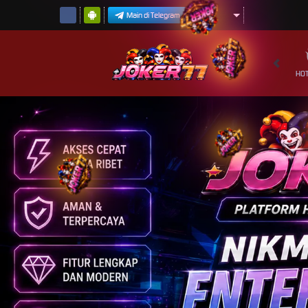
Main di Telegram
HO