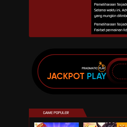
Pemeliharaan Terjad
Selama waktu ini, A
yang mungkin ditimb
Pemeliharaan Terjad
Fairbet permainan t
JACKPOT
PLAY
GAME POPULER