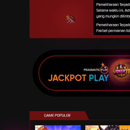
Pemeliharaan Terjad
Selama waktu ini, A
yang mungkin ditimb
Pemeliharaan Terjad
Fairbet permainan t
JACKPOT
PLAY
GAME POPULER