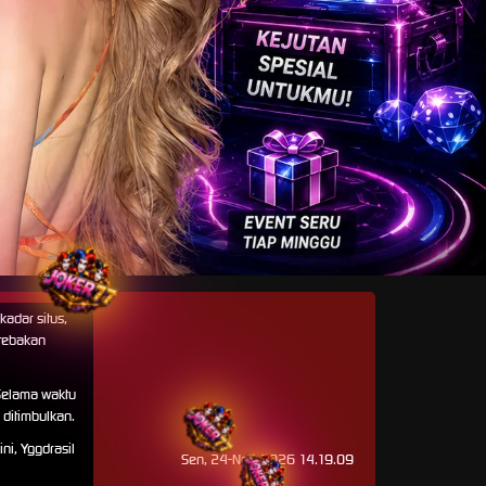
kadar situs,
 tebakan
Selama waktu
ditimbulkan.
i, Yggdrasil
Sen, 24-Nov-2026 14.19.09