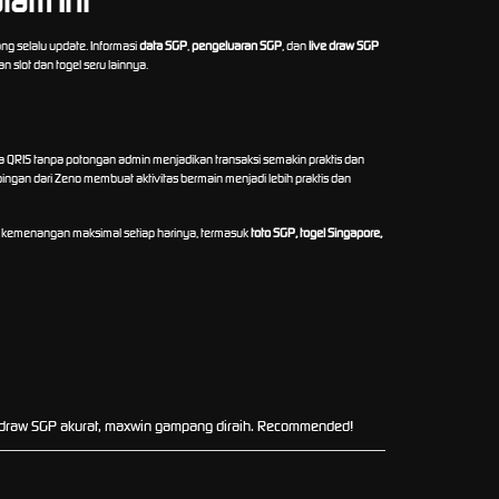
lam Ini
ng selalu update. Informasi
data SGP
,
pengeluaran SGP
, dan
live draw SGP
 slot dan togel seru lainnya.
 QRIS tanpa potongan admin menjadikan transaksi semakin praktis dan
ingan dari Zeno membuat aktivitas bermain menjadi lebih praktis dan
ih kemenangan maksimal setiap harinya, termasuk
toto SGP, togel Singapore,
ve draw SGP akurat, maxwin gampang diraih. Recommended!