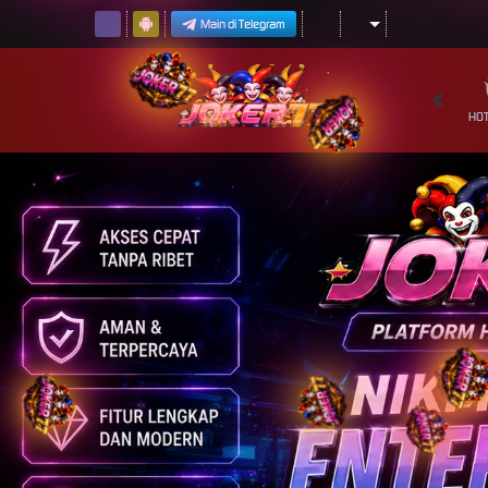
Main di Telegram
HO