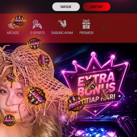
MASUK
DAFTAR
ARCADE
E-SPORTS
SABUNG AYAM
PROMOSI