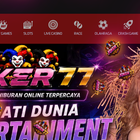
T GAMES
SLOTS
LIVE CASINO
RACE
OLAHRAGA
CRASH GAME