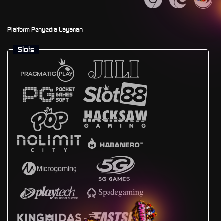
Platform Penyedia Layanan
Slots