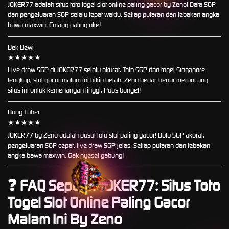
JOKER77 adalah situs toto togel slot online paling gacor by Zeno! Data SGP
dan pengeluaran SGP selalu tepat waktu. Setiap putaran dan tebakan angka
bawa maxwin. Emang paling oke!
Dek Dewi
★★★★★
Live draw SGP di JOKER77 selalu akurat. Toto SGP dan togel Singapore
lengkap, slot gacor malam ini bikin betah. Zeno benar-benar merancang
situs ini untuk kemenangan tinggi. Puas banget!
Bung Taher
★★★★★
JOKER77 by Zeno adalah pusat toto slot paling gacor! Data SGP akurat,
pengeluaran SGP cepat, live draw SGP jelas. Setiap putaran dan tebakan
angka bawa maxwin. Gak nyesel gabung!
❓ FAQ Seputar JOKER77: Situs Toto
Togel Slot Online Paling Gacor
Malam Ini By Zeno