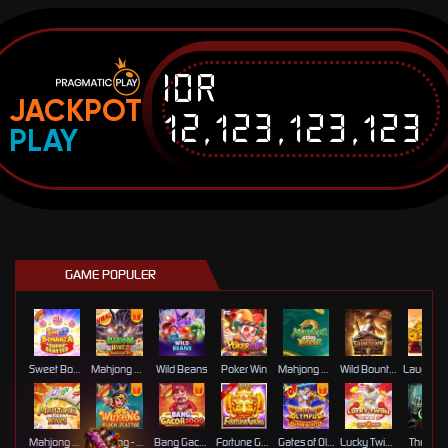
IDR
JACKPOT
12,123,123,123
PLAY
GAME POPULER
Sweet Bonanza Super Scatter
Mahjong Wins 3 – Black Scatter
Wild Beans
Poker Win
Mahjong Ways 2
Wild Bounty Showdown
Mahjong Ways
Wukong - Black Scatter
Bang Gacor 1000
Fortune Gems
Gates of Olympus Super Scatter
Lucky Twins Nexus
The Cryp