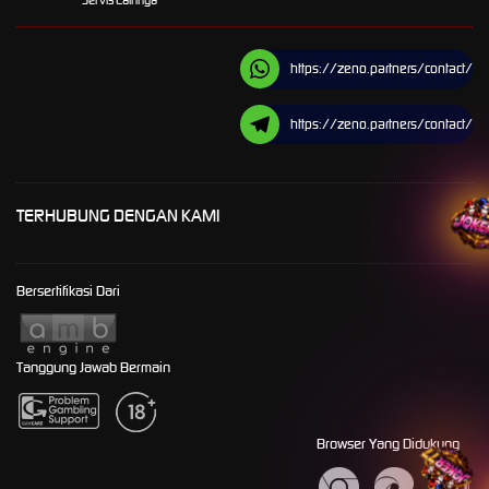
https://zeno.partners/contact/
https://zeno.partners/contact/
TERHUBUNG DENGAN KAMI
Bersertifikasi Dari
Tanggung Jawab Bermain
Browser Yang Didukung