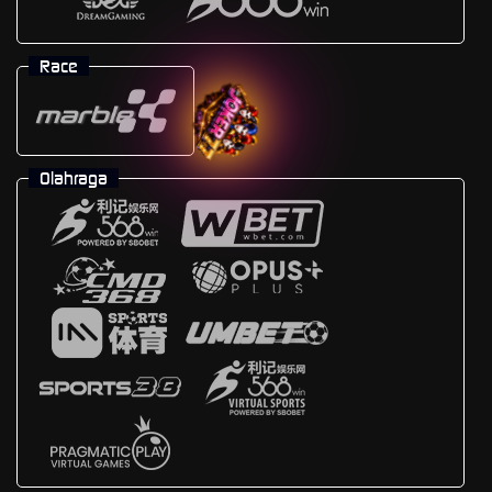
Race
Olahraga