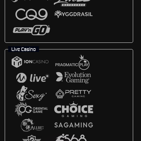
Live Casino