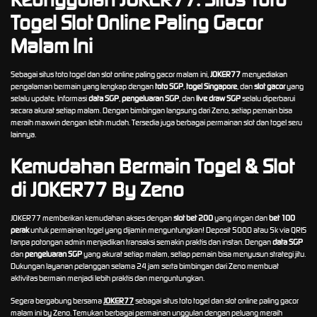
Togel Slot Online Paling Gacor
Malam Ini
Sebagai situs toto togel dan slot online paling gacor malam ini,
JOKER77
menyediakan
pengalaman bermain yang lengkap dengan
toto SGP
,
togel Singapore
, dan
slot gacor
yang
selalu update. Informasi
data SGP
,
pengeluaran SGP
, dan
live draw SGP
selalu diperbarui
secara akurat setiap malam. Dengan bimbingan langsung dari Zeno, setiap pemain bisa
meraih maxwin dengan lebih mudah. Tersedia juga berbagai permainan slot dan togel seru
lainnya.
Kemudahan Bermain Togel & Slot
di JOKER77 By Zeno
JOKER77 memberikan kemudahan akses dengan
slot bet 200
yang ringan dan
bet 100
perak
untuk permainan togel yang dijamin menguntungkan! Deposit 5000 atau 5k via QRIS
tanpa potongan admin menjadikan transaksi semakin praktis dan instan. Dengan
data SGP
dan
pengeluaran SGP
yang akurat setiap malam, setiap pemain bisa menyusun strategi jitu.
Dukungan layanan pelanggan selama 24 jam serta bimbingan dari Zeno membuat
aktivitas bermain menjadi lebih praktis dan menguntungkan.
Segera bergabung bersama
JOKER77
sebagai situs toto togel dan slot online paling gacor
malam ini by Zeno. Temukan berbagai permainan unggulan dengan peluang meraih