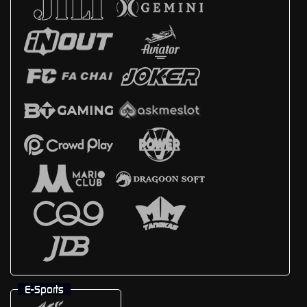
E-Sports