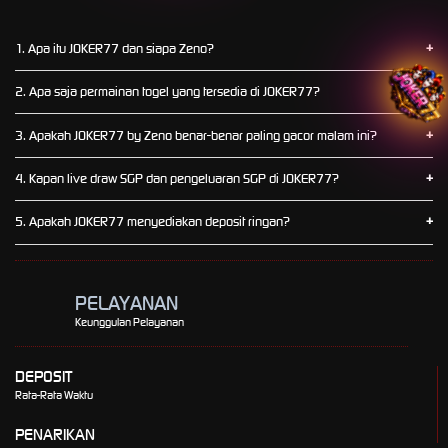
1. Apa itu JOKER77 dan siapa Zeno?
2. Apa saja permainan togel yang tersedia di JOKER77?
3. Apakah JOKER77 by Zeno benar-benar paling gacor malam ini?
4. Kapan live draw SGP dan pengeluaran SGP di JOKER77?
5. Apakah JOKER77 menyediakan deposit ringan?
PELAYANAN
Keunggulan Pelayanan
DEPOSIT
Rata-Rata Waktu
PENARIKAN