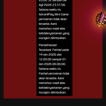
20.02.52 sampai 08-
Agt-2026 23.57.58.
Selama waktu ini,
AdvantPlay Mini Game
permainan tidak akan
tersedia. Kami
memohon maaf atas
ketidaknyamanan yang
mungkin ditimbulkan.
Pemeliharaan
Terjadwal: Fairbet pada
14-Jan-2026 dari
12.00.00 sampai 01-
Jan-2026 00.00.00.
Selama waktu ini,
Fairbet permainan tidak
akan tersedia. Kami
memohon maaf atas
ketidaknyamanan yang
mungkin ditimbulkan.