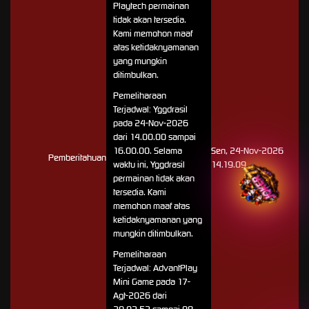
Playtech permainan
tidak akan tersedia.
Kami memohon maaf
atas ketidaknyamanan
yang mungkin
ditimbulkan.
Pemeliharaan
Terjadwal: Yggdrasil
pada 24-Nov-2026
dari 14.00.00 sampai
16.00.00. Selama
Sen, 24-Nov-2026
Pemberitahuan
waktu ini, Yggdrasil
14.19.09
permainan tidak akan
tersedia. Kami
memohon maaf atas
ketidaknyamanan yang
mungkin ditimbulkan.
Pemeliharaan
Terjadwal: AdvantPlay
Mini Game pada 17-
Agt-2026 dari