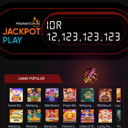
IDR
JACKPOT
12,123,123,123
PLAY
GAME POPULER
Sweet Bonanza Super Scatter
Mahjong Wins 3 – Black Scatter
Wild Beans
Poker Win
Mahjong Ways 2
Wild Bounty Showdown
Mahjong Ways
Wukong - Black Scatter
Bang Gacor 1000
Fortune Gems
Gates of Olympus Super Scatter
Lucky Twins Nexus
The Cryp