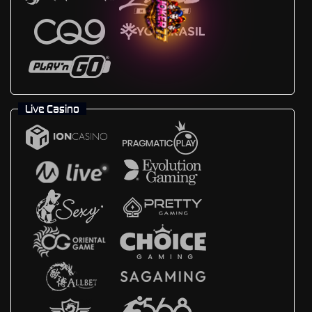
Live Casino