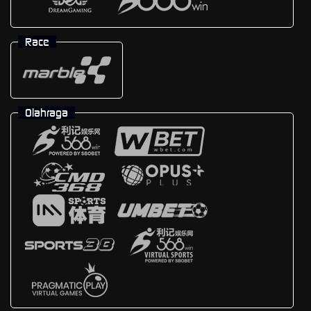
Race
Olahraga