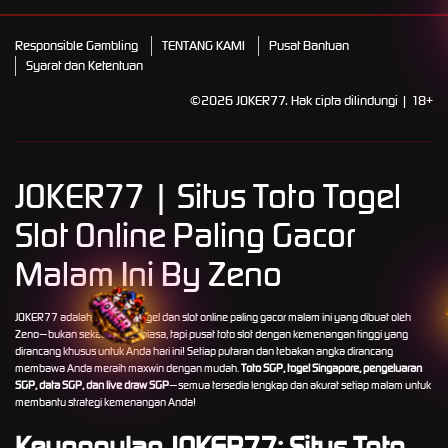
Responsible Gambling
TENTANG KAMI
Pusat Bantuan
Syarat dan Ketentuan
©2026 JOKER77. Hak cipta dilindungi | 18+
JOKER77 | Situs Toto Togel
Slot Online Paling Gacor
Malam Ini By Zeno
JOKER77 adalah situs toto togel dan slot online paling gacor malam ini yang dibuat oleh
Zeno—bukan sekadar situs biasa, tapi pusat toto slot dengan kemenangan tinggi yang
dirancang khusus untuk Anda hari ini! Setiap putaran dan tebakan angka dirancang
membawa Anda meraih maxwin dengan mudah.
Toto SGP, togel Singapore, pengeluaran
SGP, data SGP, dan live draw SGP
—semua tersedia lengkap dan akurat setiap malam untuk
membantu strategi kemenangan Anda!
Keunggulan JOKER77: Situs Toto