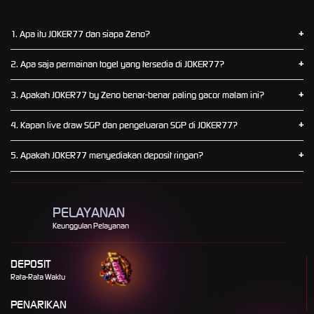
1. Apa itu JOKER77 dan siapa Zeno?
2. Apa saja permainan togel yang tersedia di JOKER77?
3. Apakah JOKER77 by Zeno benar-benar paling gacor malam ini?
4. Kapan live draw SGP dan pengeluaran SGP di JOKER77?
5. Apakah JOKER77 menyediakan deposit ringan?
PELAYANAN
Keunggulan Pelayanan
DEPOSIT
Rata-Rata Waktu
PENARIKAN