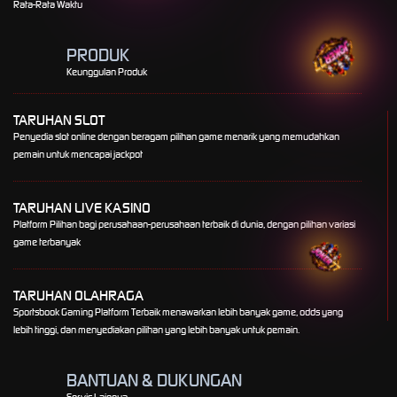
Rata-Rata Waktu
PRODUK
Keunggulan Produk
TARUHAN SLOT
Penyedia slot online dengan beragam pilihan game menarik yang memudahkan
pemain untuk mencapai jackpot
TARUHAN LIVE KASINO
Platform Pilihan bagi perusahaan-perusahaan terbaik di dunia, dengan pilihan variasi
game terbanyak
TARUHAN OLAHRAGA
Sportsbook Gaming Platform Terbaik menawarkan lebih banyak game, odds yang
lebih tinggi, dan menyediakan pilihan yang lebih banyak untuk pemain.
BANTUAN & DUKUNGAN
Servis Lainnya