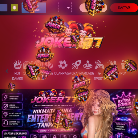
Main di
MASUK
DAFTAR
Telegram
HOT
SLOTS
LIVE
RACE
OLAHRAGA
CRASH
ARCADE
E-
SABUNG
PROMOSI
GAMES
CASINO
GAME
SPORTS
AYAM