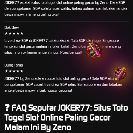
JOKER77 adalah situs toto togel slot online paling gacor by Zeno! Data SGP
dan pengeluaran SGP selalu tepat waktu. Setiap putaran dan tebakan angka
bawa maxwin. Emang paling oke!
Dek Dewi
★★★★★
Live draw SGP di JOKER77 selalu akurat. Toto SGP dan togel Singapore
lengkap, slot gacor malam ini bikin betah. Zeno benar-benar merancang
situs ini untuk kemenangan tinggi. Puas banget!
Bung Taher
★★★★★
JOKER77 by Zeno adalah pusat toto slot paling gacor! Data SGP akurat,
pengeluaran SGP cepat, live draw SGP jelas. Setiap putaran dan tebakan
angka bawa maxwin. Gak nyesel gabung!
❓ FAQ Seputar JOKER77: Situs Toto
Togel Slot Online Paling Gacor
Malam Ini By Zeno