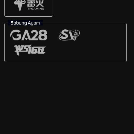
Sabung Ayam